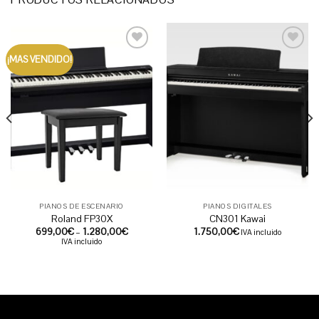
¡MAS VENDIDO!
Añadir
Añadir
a la
a la
lista de
lista de
deseos
deseos
PIANOS DE ESCENARIO
PIANOS DIGITALES
Roland FP30X
CN301 Kawai
699,00
€
–
1.280,00
€
1.750,00
€
IVA incluido
IVA incluido