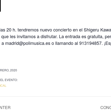
las 20 h. tendremos nuevo concierto en el Shigeru Kawa
ue les invitamos a disfrutar. La entrada es gratuita, pero
o a madrid@polimusica.es o llamando al 913194857. ¡Esp
BRERO, 2020
EL EVENTO:
ICAL
ENTER
CONC