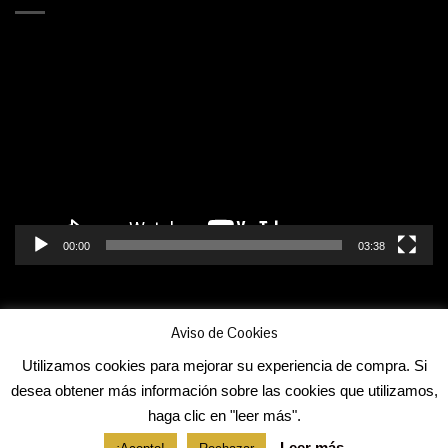
Reproductor
de
vídeo
00:00
03:38
Aviso de Cookies
Utilizamos cookies para mejorar su experiencia de compra. Si
POLÍTICA DE COOKIES
TÉRMINOS Y CONDICIONES
desea obtener más información sobre las cookies que utilizamos,
AVISO LEGAL Y POLÍTICA DE PRIVACIDAD
haga clic en "leer más".
COPYRIGHT 2026 © POLIMUSICA S.A. Diseño WEB realizado por
Leer más